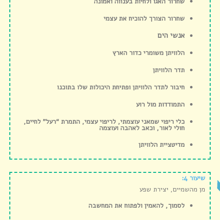
שחרור האגו ולחיות בענווה ואמונה
שחרור הצורך להוכיח את עצמי
אנשי הים
הלוויתן משומרי כדור הארץ
תדר הלוויתן
חיבור לתדר הלוויתן ופתיחת היכולות שלו בתוכנו
התמודדות מול רוע
כלי ריפוי שמאני עוצמתי, לריפוי עצמי, התמרת “רעל” לחיים,
חולי לאור, וכאב לאהבה ועוצמה
מדיטציית הלוויתן
שיעור 4:
מן מהשמיים, יצירת שפע
לסמוך, להאמין ולפתוח את המחשבה