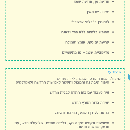
תודעת מן, תודעת שפע
יצירת יש מאין
להאמין ב”בלתי אפשרי”
החופש בלחיות ללא פחד ודאגה
קריעת ים סוף, אומץ ואמונה
מדיטציית שפע – מן מהשמיים
שיעור 5:
המבול, הכוח ההורס והבונה, לידה מחדש
סיפור תיבת נח והמבול והקשר לאנושות החדשה ולאטלנטיס
איך לעבוד עם כוח ההרס לבניה מחדש
יצירת כדור הארץ החדש
כניסה לעידן השפע, החיבור והעונג
משמעות תקופת זמן ה 40, בלידה מחדש, של עולם חדש, עם
חדש, אנושות חדשה