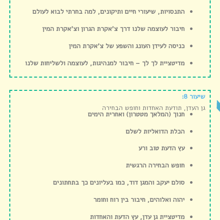
התנסויות, שיעורי חיים ותיקונים, למה בחרתי לבוא לעולם
חיבור לעוצמה שלנו דרך צ’אקרת הגרון וצ’אקרת המין
כניסה לעידן העונג והשפע של צ’אקרת המין
מדיטציית לך לך – חיבור למנהיגות, לעוצמה ולשליחות שלנו
שיעור 8:
גן העדן, תודעת האחדות וחופש הבחירה
חנוך (המלאך מטטרון) ואחרית הימים
הכלת הדואליות לשלם
עץ הדעת טוב ורע
חופש הבחירה הרגשית
סולם יעקב והמגן דוד, כמו בעליונים כך בתחתונים
יהוה ואלוהים, חיבור בין רוח וחומר
מדיטציית גן עדן, עץ הדעת והאחדות