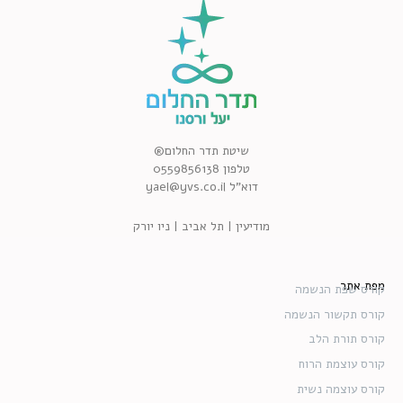
שיטת תדר החלום®
טלפון 0559856138
דוא”ל yael@yvs.co.il
מודיעין | תל אביב | ניו יורק
מפת אתר
קורס שפת הנשמה
קורס תקשור הנשמה
קורס תורת הלב
קורס עוצמת הרוח
קורס עוצמה נשית