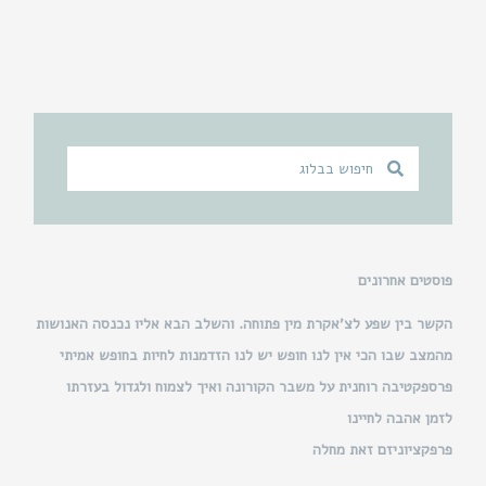
ח
ח
י
י
פ
פ
ו
ו
ש
ש
פוסטים אחרונים
הקשר בין שפע לצ’אקרת מין פתוחה. והשלב הבא אליו נכנסה האנושות
מהמצב שבו הכי אין לנו חופש יש לנו הזדמנות לחיות בחופש אמיתי
פרספקטיבה רוחנית על משבר הקורונה ואיך לצמוח ולגדול בעזרתו
לזמן אהבה לחיינו
פרפקציוניזם זאת מחלה