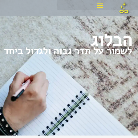
ילוג
תוכן
הבלוג
לשמור על תדר גבוה ולגדול ביחד