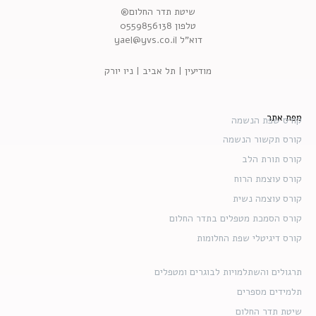
שיטת תדר החלום®
טלפון 0559856138
דוא”ל yael@yvs.co.il
מודיעין | תל אביב | ניו יורק
מפת אתר
קורס שפת הנשמה
קורס תקשור הנשמה
קורס תורת הלב
קורס עוצמת הרוח
קורס עוצמה נשית
קורס הסמכת מטפלים בתדר החלום
קורס דיגיטלי שפת החלומות
תרגולים והשתלמויות לבוגרים ומטפלים
תלמידים מספרים
שיטת תדר החלום