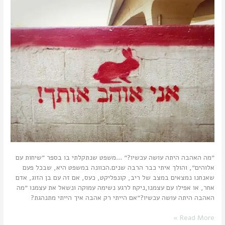
עכשיו?
״מה האהבה היתה עושה עכשיו?״ …משפט שנתקלתי בו בספר ״שיחות עם
אלוהים״, והולך איתי כבר הרבה שנים.הכוונה במשפט היא, שבכל פעם
שאנחנו נמצאים במצב של ריב, קונפליקט, כעס, אם זה עם בן הזוג, אדם
אחר, או אפילו עם עצמנו,ניקח לרגע נשימה עמוקה ונשאל את עצמנו ״מה
האהבה היתה עושה עכשיו?״אם הייתי רק אהבה איך הייתי מתנהגת?
Read More »