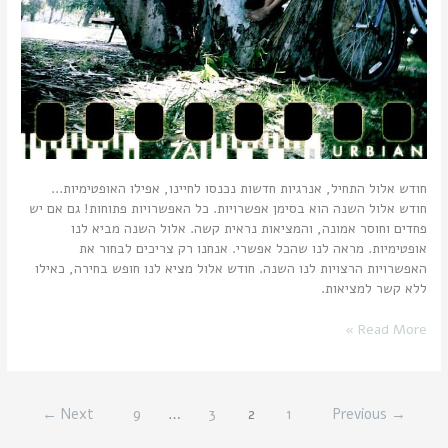
חודש אלול התחיל, אנרגיות חדשות נכנסו לחיינו, אפילו האופטימיות…
חודש אלול השנה הוא בסימן אפשרויות. כל האפשרויות פתוחות! גם אם יש
פחדים וחוסר אמונה, והמציאות נראית קשה. אלול השנה מביא לנו
אופטימיות. מראה לנו שהכל אפשרי. אנחנו רק צריכים לבחור את
האפשרויות הרצויות לנו השנה. חודש אלול מציא לנו חופש בחירה, כאילו
ללא קשר למציאות.
Read More »
←
Next
9
…
3
2
1
Previous
→