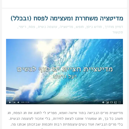
מדיטציה משחררת ומעצימה לפסח (ובכלל)
מדיטציה
משחררת
דמיון מודרך
,
חודש ניסן
,
חופש
,
מדיטציה
,
עוצמה נשית
,
פסח
,
ריפוי
,
ומעצימה
תקשור
לפסח
(ובכלל)
מדיטצית מרים הנביאה בתור אישה ואמא, מפריע לי לחגוג את חג הפסח, חג
חשוב כל כך, חג שמעורר אותנו לצאת לחירות, בלי אזכור לעוצמה הנשית.
בלי מרים הנביאה ועוד נשים עוצמתיות רבות וחכמות שבזכותן אנחנו פה.