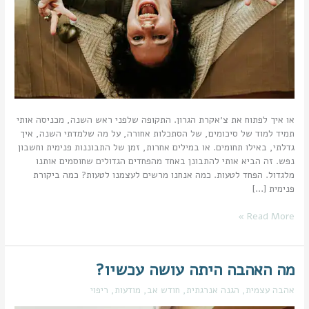
או איך לפתוח את צ׳אקרת הגרון. התקופה שלפני ראש השנה, מכניסה אותי
תמיד למוד של סיכומים, של הסתכלות אחורה, על מה שלמדתי השנה, איך
גדלתי, באילו תחומים. או במילים אחרות, זמן של התבוננות פנימית וחשבון
נפש. זה הביא אותי להתבונן באחד מהפחדים הגדולים שחוסמים אותנו
מלגדול. הפחד לטעות. כמה אנחנו מרשים לעצמנו לטעות? כמה ביקורת
פנימית […]
Read More »
מה האהבה היתה עושה עכשיו?
מה
האהבה
אהבה עצמית
,
הגנה אנרגתית
,
חודש אב
,
מודעות
,
ריפוי
היתה
עושה