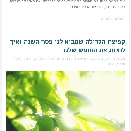
איך אפשר לחגוג את החרות רק עם האנרגיה הגברית? אם האנרגיה הנשית
לא נחגגת גם, הרי שהיא לא בחירות.
Read More »
קפיצת הגדילה שמביא לנו פסח השנה ואיך
קפיצת
הגדילה
לחיות את החופש שלנו
שמביא
לנו
העידן החדש
,
השראה
,
חודש ניסן
,
חופש
,
מודעות
,
עוצמה
,
פחדים
,
פסח
,
פסח
ריפוי
,
שפע
השנה
ואיך
לחיות
את
החופש
שלנו