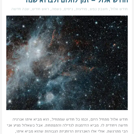
חודש אלול – זמן לחלום ולברוא שנה
אלול
חודש אלול
,
חשבון נפש
,
מודעות
,
ניסים
,
נשמה
,
ראש חודש
,
שנה חדשה
–
זמן
לחלום
ולברוא
שנה
חודש אלול מתחיל היום, וכמו כל חודש שמתחיל, הוא מביא איתו אנרגיה
חדשה ויחודית לו. מביא הזדמנות לגדילה והתפתחות. אבל כשאלול מגיע אני
הכי מתרגשת. אולי אלו האנרגיות הרוחניות הגבוהות שהוא מביא איתו,