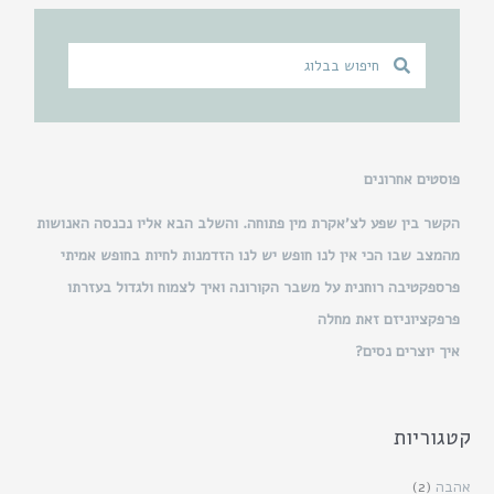
ח
ח
י
י
פ
פ
ו
ו
ש
ש
פוסטים אחרונים
הקשר בין שפע לצ’אקרת מין פתוחה. והשלב הבא אליו נכנסה האנושות
מהמצב שבו הכי אין לנו חופש יש לנו הזדמנות לחיות בחופש אמיתי
פרספקטיבה רוחנית על משבר הקורונה ואיך לצמוח ולגדול בעזרתו
פרפקציוניזם זאת מחלה
איך יוצרים נסים?
קטגוריות
אהבה
(2)