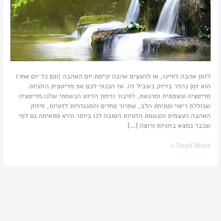
לזמן אהבה לחיינו, או להעצים אהבה קיימת.יום האהבה (וגם כל יום אחר)
הוא זמן נהדר בדיוק בשביל זה. אז הכנתי לכם את מדיטצית הזוגיות.
מדיטציה עוצמתית ומרגשת, לחיבור וזימון הזיווג הנשמתי שלנו.מדיטציה
שכוללת ריפוי ופתיחת הלב, שחרור פחדים והתנגדויות לזוגיות, חיזוק
האהבה העצמית והגשמת הזוגיות הטובה לנו ביותר.והיא מתאימה גם למי
שכבר נמצא בזוגיות ורוצה […]
Read More »