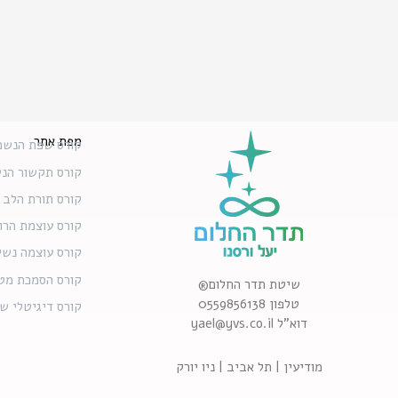
מפת אתר
קורס שפת הנשמ
קורס תקשור הנ
קורס תורת הלב
קורס עוצמת הרו
קורס עוצמה נשי
קורס הסמכת מט
שיטת תדר החלום®
טלפון 0559856138
קורס דיגיטלי ש
דוא”ל yael@yvs.co.il
מודיעין | תל אביב | ניו יורק