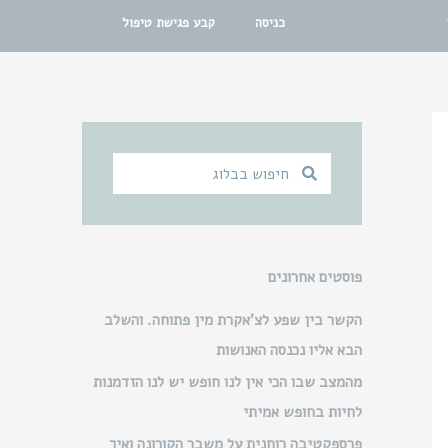
כניסה
קבע פגישת טיפול
ח
ח
י
י
פ
פ
ו
ו
ש
ש
פוסטים אחרונים
הקשר בין שפע לצ’אקרת מין פתוחה. והשלב
הבא אליו נכנסה האנושות
מהמצב שבו הכי אין לנו חופש יש לנו הזדמנות
לחיות בחופש אמיתי
פרספקטיבה רוחנית על משבר הקורונה ואיך