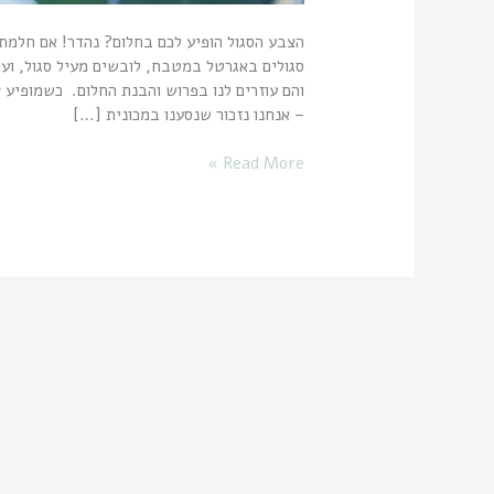
הצבע הסגול הופיע לכם בחלום? נהדר! אם חלמת
סגולים באגרטל במטבח, לובשים מעיל סגול, ו
והם עוזרים לנו בפרוש והבנת החלום. כשמופיע צ
– אנחנו נזכור שנסענו במכונית […]
Read More »