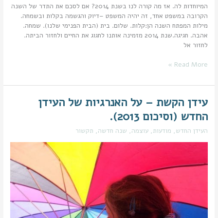
המיוחדות לה. אז מה קורה לנו בשנת 2014? אם לסכם את התדר של השנה
הקרובה במשפט אחד, זה יהיה המשפט –דיוק והגשמה בקלות ובשמחה.
מילות המפתח השנה הן:קלות. שלום. בית (הבית הפנימי שלנו). שמחה.
אהבה. חגיגה.שנת 2014 מזמינה אותנו לחגוג את החיים ולחזור הביתה.
לחזור אל
Read More »
עידן הקשת – על האנרגיות של העידן
עידן
הקשת
החדש (וסיכום 2013).
–
על
העידן החדש
,
מודעות
,
עוצמה
,
שנה חדשה
,
תקשור
האנרגיות
של
העידן
החדש
(וסיכום
2013).