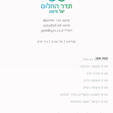
שיטת תדר החלום®
טלפון 0559856138
דוא”ל yael@yvs.co.il
מודיעין | תל אביב | ניו יורק
מפת אתר
קורס שפת הנשמה
קורס תקשור הנשמה
קורס תורת הלב
קורס עוצמת הרוח
קורס עוצמה נשית
קורס הסמכת מטפלים בתדר החלום
קורס דיגיטלי שפת החלומות