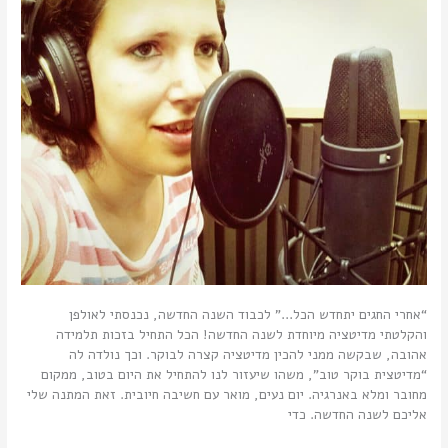
התחילה.
“אחרי החגים יתחדש הכל…” לכבוד השנה החדשה, נכנסתי לאולפן
והקלטתי מדיטציה מיוחדת לשנה החדשה! הכל התחיל בזכות תלמידה
אהובה, שבקשה ממני להכין מדיטציה קצרה לבוקר. וכך נולדה לה
“מדיטצית בוקר טוב”, משהו שיעזור לנו להתחיל את היום בטוב, ממקום
מחובר ומלא באנרגיה. יום נעים, מואר עם חשיבה חיובית. זאת המתנה שלי
אליכם לשנה החדשה. כדי