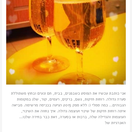
אני כותבת עכשיו את הפוסט כשבפנים, בבית, חם ונעים ובחוץ משתוללת
סערה גדולה. רוחות חזקות, גשם, ברקים, רעמים, קור, שלג במקומות
הגבוהים… כמה סמלי (: ללא ספק 2015 הגיעה בכניסה מרשימה. מביאה
איתה רוחות חזקות של שינוי ועוצמה גדולה. איך נחווה את השינוי,
העוצמות והגדילה שלה, ברכות או בסערה, זאת כבר בחירה שלנו…
האנרגיות של