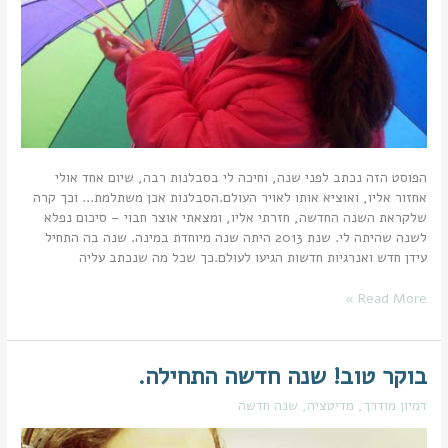
הפוסט הזה נכתב לפני שנה, וחיכה לי בסבלנות רבה, שיום אחד אולי
אחזור אליו, ואוציא אותו לאויר העולם.הסבלנות אכן משתלמת… וכך קרה
שלקראת השנה החדשה, חזרתי אליו, ומצאתי אוצר חבוי – סיכום נפלא
לשנה שהיתה לי. שנת 2013 היתה שנה מיוחדת במינה. שנה בה התחיל
עידן חדש ואנרגיות חדשות הגיעו לעולם.כך שכל מה שנכתב עליה
Read More »
בוקר טוב! שנה חדשה התחילה.
בוקר
טוב!
דמיון מודרך
,
מדיטציה
,
שנה חדשה
שנה
חדשה