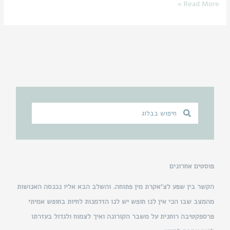
Read More »
ח
ח
י
י
פ
פ
ו
ו
ש
ש
פוסטים אחרונים
הקשר בין שפע לצ’אקרת מין פתוחה. והשלב הבא אליו נכנסה האנושות
מהמצב שבו הכי אין לנו חופש יש לנו הזדמנות לחיות בחופש אמיתי
פרספקטיבה רוחנית על משבר הקורונה ואיך לצמוח ולגדול בעזרתו