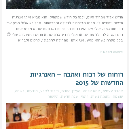
חודש אלול מתחיל היום, וכמו כל חודש שמתחיל, הוא מביא איתו אנרגיה
חדשה ויחודית לו. מביא הזדמנות לגדילה והתפתחות. אבל כשאלול מגיע אני
הכי מתרגשת. אולי אלו האנרגיות הרוחניות הגבוהות שהוא מביא איתו,
ההזדמנות להיולד מחדש, או אולי זו העובדה שהוא חודש היומולדת שלי 😊
בכל מקרה כשהוא מגיע, אני איתו, מתחילה להתכונן, לחלום ולברוא
Read More »
רוחות של רכות ואהבה – האנרגיות
רוחות
של
החדשות של 2015
רכות
ואהבה
אהבה עצמית
,
אמא אדמה
,
העידן החדש
,
חיבור לטבע
,
מודעות
,
נשמה
,
–
עוצמה
,
עוצמה נשית
,
ריפוי
,
שנה חדשה
,
תקשור
האנרגיות
החדשות
של
2015