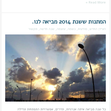
Read More »
המתנות ששנת 2014 מביאה לנו.
המתנות
ששנת
העידן החדש
,
מודעות
,
נשמה
,
עוצמה
,
שנה חדשה
,
תקשור
2014
מביאה
לנו.
כל שנה מביאה איתה אנרגיות, תדרים, אפשרויות התפתחות וגדילה